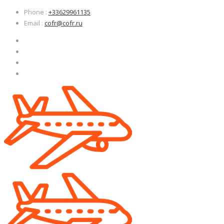
Узнать больше.
Узнать больше.
Хорошо, спасибо
Хорошо, спасибо
Phone
:
+33629961135
Email
:
cofr@cofr.ru