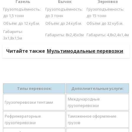
Газель
Бычок
Зерновоз
Грузоподъёмность:
Грузоподъёмность:
Грузоподъёмность:
до 1,5 тонн
до 3 тонн
до 15 тонн
Объём: до 12 куб.м.
Объём: до 24 куб.м.
Объём: до 32 куб.м.
Габариты:
Габариты: 8х2,45х3м
Габариты: 4,8х2,4х1,4м
3х1,8х1,5м
Читайте также
Мультимодальные перевозки
Типы перевозок:
Дополнительные услуги:
Международные
Грузоперевозки тентами
грузоперевозки
Рефрижераторные
Таможенное оформление
грузоперевозки
грузов