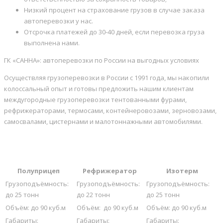
Низкий процент на страхование грузов в случае заказа
автоперевозки у нас.
Отсрочка платежей до 30-40 дней, если перевозка груза
выполнена нами.
ГК «САННА»: автоперевозки по России на выгодных условиях
Осуществляя грузоперевозки в России с 1991 года, мы накопили
колоссальный опыт и готовы предложить нашим клиентам
междугородные грузоперевозки тентованными фурами,
рефрижераторами, термосами, контейнеровозами, зерновозами,
самосвалами, цистернами и малотоннажными автомобилями.
Полуприцеп
Рефрижератор
Изотерм
Грузоподъёмность:
Грузоподъёмность:
Грузоподъёмность:
до 25 тонн
до 22 тонн
до 25 тонн
Объём: до 90 куб.м
Объём: до 90 куб.м
Объём: до 90 куб.м
Габариты:
Габариты:
Габариты: