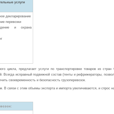
тельные услуги
ное декларирование
ние перевозки
ждение и охрана
нг
го цикла, предлагает услуги по транспортировке товаров из стран
й. Всегда исправный подвижной состав (тенты и рефрижераторы, позвол
чить своевременность и безопасность грузоперевозок.
 В связи с этим объемы экспорта и импорта увеличиваются, и спрос на
возок: