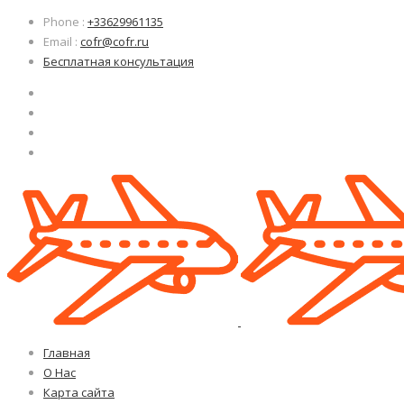
Узнать больше.
Узнать больше.
Хорошо, спасибо
Хорошо, спасибо
Phone
:
+33629961135
Email
:
cofr@cofr.ru
Бесплатная консультация
Главная
О Нас
Карта сайта