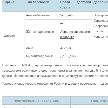
Страна
Тип перевозок
Сроки доставки
Дополни
грузов
Автомобильные
5-7 дней
Электрон
Страхова
—
Сопрово
грузов
Железнодорожные
Авиагрузоперевозки
Швеция
Консалти
в Африке
Авиа
4-5 дня
Мультимодальные
До 15 дней
Компания «САННА», мультимодальный логистический оператор полно
посредством различных видов транспорта и занимает порядка 5–7 дне
дороге. Использование оптимизированных маршрутов позволяет обеспе
Торгово-экономические отношения России и Швеции переживают подъем.
Популярные направления:
Типы пере