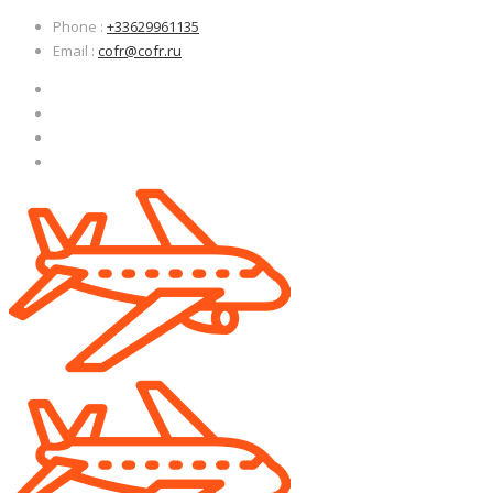
Узнать больше.
Узнать больше.
Хорошо, спасибо
Хорошо, спасибо
Phone
:
+33629961135
Email
:
cofr@cofr.ru