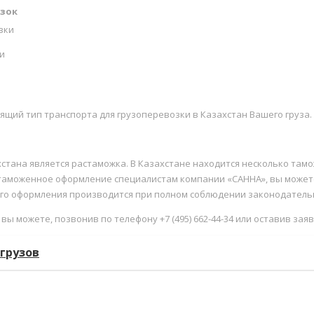
озок
зки
и
щий тип транспорта для грузоперевозки в Казахстан Вашего груза.
тана является растаможка. В Казахстане находится несколько тамож
моженное оформление специалистам компании «САННА», вы можете 
ого оформления производится при полном соблюдении законодатель
вы можете, позвонив по телефону +7 (495) 662-44-34 или оставив заяв
грузов