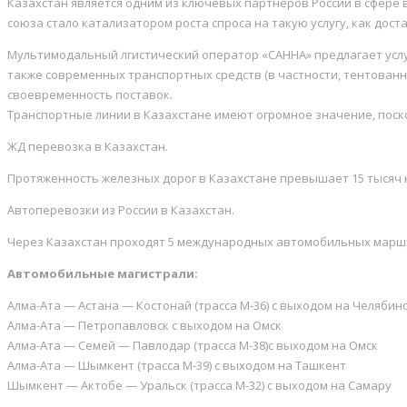
Казахстан является одним из ключевых партнеров России в сфере
союза стало катализатором роста спроса на такую услугу, как доста
Мультимодальный лгистический оператор «САННА» предлагает услу
также современных транспортных средств (в частности, тентованн
своевременность поставок.
Транспортные линии в Казахстане имеют огромное значение, поско
ЖД перевозка в Казахстан.
Протяженность железных дорог в Казахстане превышает 15 тысяч к
Автоперевозки из России в Казахстан.
Через Казахстан проходят 5 международных автомобильных маршр
Автомобильные магистрали:
Алма-Ата — Астана — Костонай (трасса М-36) с выходом на Челябин
Алма-Ата — Петропавловск с выходом на Омск
Алма-Ата — Семей — Павлодар (трасса М-38)с выходом на Омск
Алма-Ата — Шымкент (трасса М-39) с выходом на Ташкент
Шымкент — Актобе — Уральск (трасса М-32) с выходом на Самару