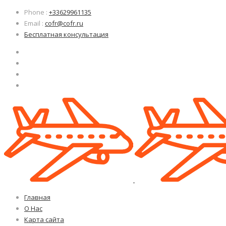
Узнать больше.
Узнать больше.
Хорошо, спасибо
Хорошо, спасибо
Phone
:
+33629961135
Email
:
cofr@cofr.ru
Бесплатная консультация
Главная
О Нас
Карта сайта