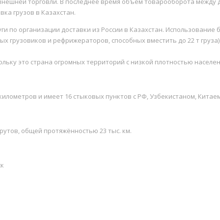
 внешней торговли. В последнее время объем товарооборота между 
вка грузов в Казахстан.
ги по организации доставки из России в Казахстан. Использование
ых грузовиков и рефрижераторов, способных вместить до 22 т груза
льку это страна огромных территорий с низкой плотностью населен
илометров и имеет 16 стыковых пунктов с РФ, Узбекистаном, Китаем
утов, общей протяжённостью 23 тыс. км.
ск