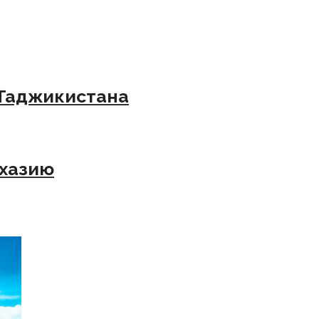
 Таджикистана
бхазию