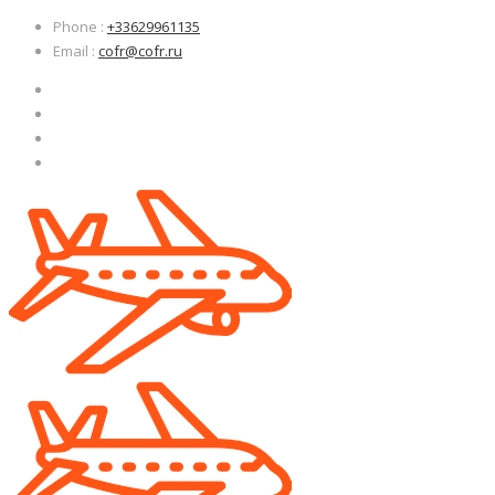
Узнать больше.
Узнать больше.
Хорошо, спасибо
Хорошо, спасибо
Phone
:
+33629961135
Email
:
cofr@cofr.ru