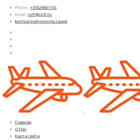
Узнать больше.
Узнать больше.
Хорошо, спасибо
Хорошо, спасибо
Phone
:
+33629961135
Email
:
cofr@cofr.ru
Бесплатная консультация
Главная
О Нас
Карта сайта