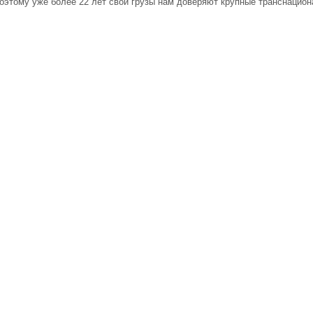
поэтому уже более 22 лет свои грузы нам доверяют крупные транснацион