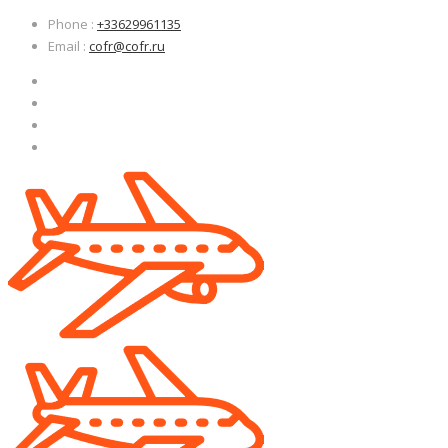
Узнать больше.
Узнать больше.
Хорошо, спасибо
Хорошо, спасибо
Phone
:
+33629961135
Email
:
cofr@cofr.ru