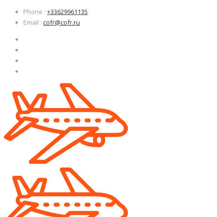
Узнать больше.
Узнать больше.
Хорошо, спасибо
Хорошо, спасибо
Phone
:
+33629961135
Email
:
cofr@cofr.ru