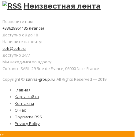
Неизвестная лента
Позвоните нам:
+33629961135 (France)
Доступно с 9 до 18
Напишите на почту:
cofr@cofr.ru
Доступно 24/7
Мы находимся по адресу:
Cofrance SARL, 29 Rue de France, 06000 Nice, France
Copyright ©
sanna-group.ru
. All Rights Reserved — 2019
Главная
Карта сайта
Контакты
О Нас
Подписка RSS
Privacy Policy
 »