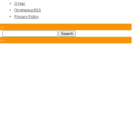
О Нас
Подписка RSS
Privacy Policy
 »
 »