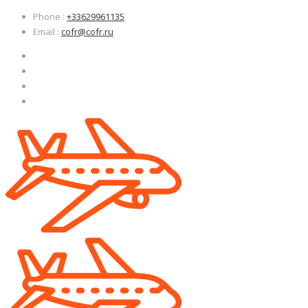
Узнать больше.
Узнать больше.
Хорошо, спасибо
Хорошо, спасибо
Phone
:
+33629961135
Email
:
cofr@cofr.ru