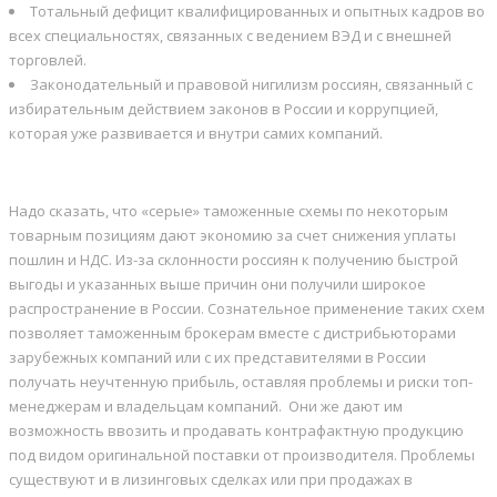
Тотальный дефицит квалифицированных и опытных кадров во
всех специальностях, связанных с ведением ВЭД и с внешней
торговлей.
Законодательный и правовой нигилизм россиян, связанный с
избирательным действием законов в России и коррупцией,
которая уже развивается и внутри самих компаний.
Надо сказать, что «серые» таможенные схемы по некоторым
товарным позициям дают экономию за счет снижения уплаты
пошлин и НДС. Из-за склонности россиян к получению быстрой
выгоды и указанных выше причин они получили широкое
распространение в России. Сознательное применение таких схем
позволяет таможенным брокерам вместе с дистрибьюторами
зарубежных компаний или с их представителями в России
получать неучтенную прибыль, оставляя проблемы и риски топ-
менеджерам и владельцам компаний. Они же дают им
возможность ввозить и продавать контрафактную продукцию
под видом оригинальной поставки от производителя. Проблемы
существуют и в лизинговых сделках или при продажах в