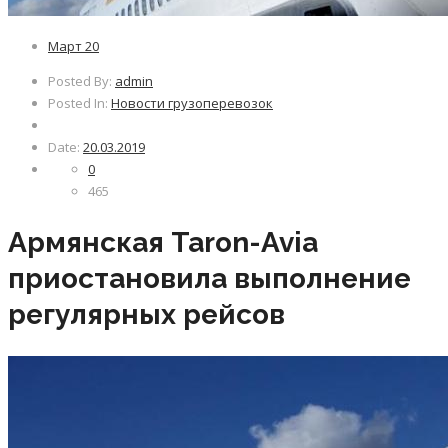
Март
20
Posted By:
admin
Posted In:
Новости грузоперевозок
Date:
20.03.2019
0
465
Армянская Taron-Avia
приостановила выполнение
регулярных рейсов