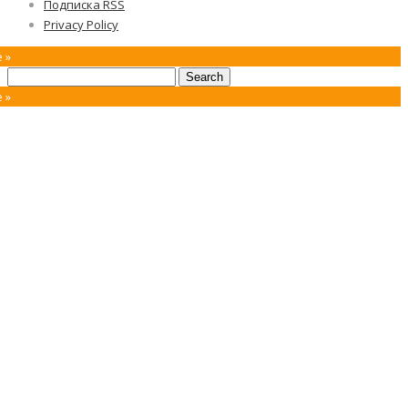
Подписка RSS
Privacy Policy
 »
 »