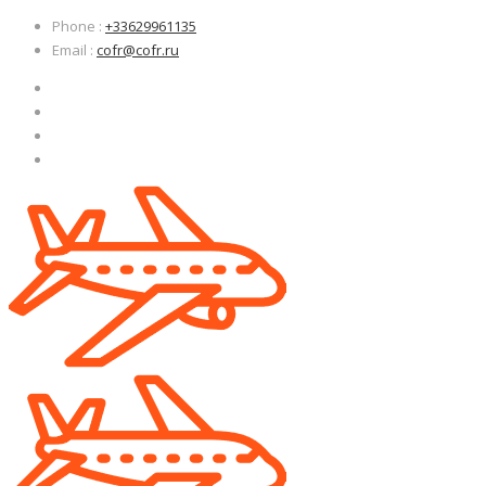
Узнать больше.
Узнать больше.
Хорошо, спасибо
Хорошо, спасибо
Phone
:
+33629961135
Email
:
cofr@cofr.ru