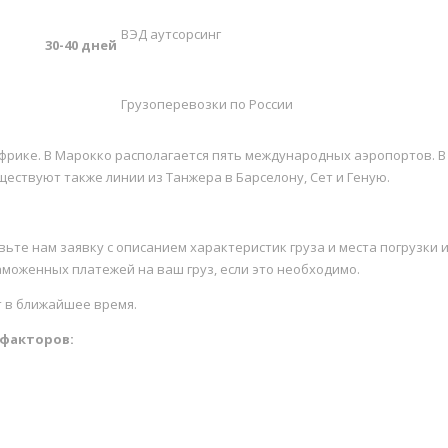
ВЭД аутсорсинг
30-40 дней
Грузоперевозки по России
Африке. В Марокко располагается пять международных аэропортов. 
ствуют также линии из Танжера в Барселону, Сет и Геную.
вьте нам заявку с описанием характеристик груза и места погрузки
аможенных платежей на ваш груз, если это необходимо.
 в ближайшее время.
 факторов: