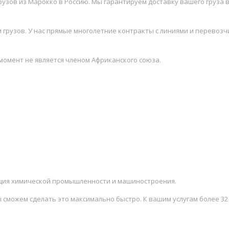
рузов из Марокко в Россию. Мы гарантируем доставку вашего груза 
грузов. У нас прямые многолетние контракты с линиями и перевозчи
момент не является членом Африканского союза.
кция химической промышленности и машиностроения.
 сможем сделать это максимально быстро. К вашим услугам более 32 