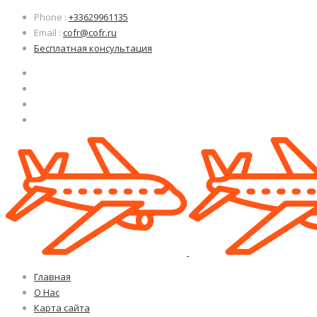
Узнать больше.
Узнать больше.
Хорошо, спасибо
Хорошо, спасибо
Phone
:
+33629961135
Email
:
cofr@cofr.ru
Бесплатная консультация
Главная
О Нас
Карта сайта