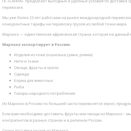
ГК «САННА» предлагает выгодные и удобные условия по доставке г
перевозке.
Мы уже более 23 лет работаем на рынке международной перевозки 
конкурентные тарифы на перевозку грузов из любой точки мира.
Марокко — единственная африканская страна, которая на данный 
Марокко экспортирует в Россию:
Изделия из кожи (кошельки,сумки, ремни)
Нити и ткани
Овощи, фрукты и орехи
Одежда
Корма для животных
Рыба
Товары народного потребления
Из Марокко в Россию по большей части перевозятся зерно, проду
Если вам необходимо доставить фрукты или овощи из Марокко – мы
контрагентов в разных странах и в регионах России.
Сроки доставки грузов из Марокко