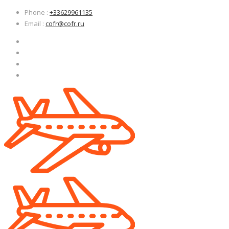
Узнать больше.
Узнать больше.
Хорошо, спасибо
Хорошо, спасибо
Phone
:
+33629961135
Email
:
cofr@cofr.ru