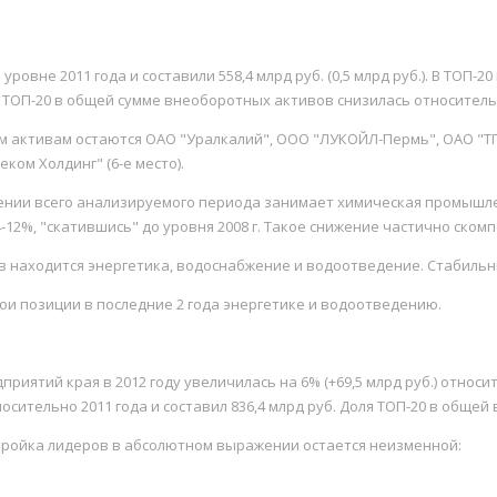
ровне 2011 года и составили 558,4 млрд руб. (0,5 млрд руб.). В ТОП
 ТОП-20 в общей сумме внеоборотных активов снизилась относительн
 активам остаются ОАО "Уралкалий", ООО "ЛУКОЙЛ-Пермь", ОАО "ТГК
ком Холдинг" (6-е место).
нии всего анализируемого периода занимает химическая промышленн
14-12%, "скатившись" до уровня 2008 г. Такое снижение частично ско
 находится энергетика, водоснабжение и водоотведение. Стабильны
и позиции в последние 2 года энергетике и водоотведению.
ятий края в 2012 году увеличилась на 6% (+69,5 млрд руб.) относите
осительно 2011 года и составил 836,4 млрд руб. Доля ТОП-20 в общей 
тройка лидеров в абсолютном выражении остается неизменной: