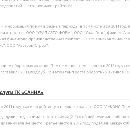
предприятий — это "новички" рейтинга.
. к. информация по ним в разные периоды, в том числе и за 2011 год
иям относятся: ООО "УРАЛ-АВТО-ФОРМ", ООО "Урал-Гипс", филиал "А
ская финансово-производственная группа", ООО "Пермская финансов
с", ООО "Австром-Строй".
ием оборотных активов. Тем не менее, темпы роста в 2012 году сн
 составил 690,1 млрд руб. При этом темп роста оборотных активов Т
услуги ГК «САННА»
 в 2011 году, как и по рейтингу в целом сохраняют ООО "ЛУКОЙЛ-Пе
предыдущие год, занимает Нефтехимия (21% в общей величине оборот
оду занимала 3-е место. Третье место в 2012 году поделили между 