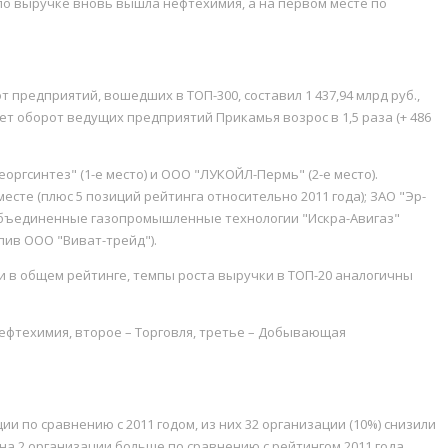
 по выручке вновь вышла нефтехимия, а на первом месте по
 предприятий, вошедших в ТОП-300, составил 1 437,94 млрд руб.,
ет оборот ведущих предприятий Прикамья возрос в 1,5 раза (+ 486
гсинтез" (1-е место) и ООО "ЛУКОЙЛ-Пермь" (2-е место).
есте (плюс 5 позиций рейтинга относительно 2011 года); ЗАО "Эр-
О "Объединенные газопромышленные технологии "Искра-Авигаз"
упив ООО "Виват-трейд").
и в общем рейтинге, темпы роста выручки в ТОП-20 аналогичны
Нефтехимия, второе – Торговля, третье – Добывающая
 по сравнению с 2011 годом, из них 32 организации (10%) снизили
 на 2 организации больше по сравнению с рейтингом 2011 года.