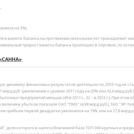
,
ланса на 3%).
доля в валюте баланса на протяжении нескольких лет принадлежит
максимальный прирост валюты баланса произошел в торговле, по оста
К «САННА»
ную динамику финансовых результатов деятельности, 2012 год не с
 млрд руб. (увеличение к уровню 2011 года на 20% или 32,6 млрд руб.
быточных предприятий меньше (49 в 2011 г., 32 – в 2012 г.). При это
ю величину убытков показали ОАО "ПМЗ" (4,98 млрд руб.), ЗАО "ЭР-Теле
ем прибыли первой двадцатки увеличился на 19%, или на 27,8 млрд ру
", доля которого в налогооблагаемой базе ТОП-300 крупных и средн