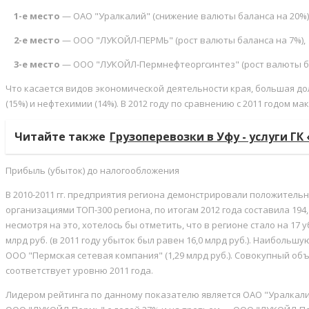
1-е место
— ОАО "Уралкалий" (снижение валюты баланса на 20%)
2-е место
— ООО "ЛУКОЙЛ-ПЕРМЬ" (рост валюты баланса на 7%),
3-е место
— ООО "ЛУКОЙЛ-Пермнефтеоргсинтез" (рост валюты ба
Что касается видов экономической деятельности края, большая 
(15%) и нефтехимии (14%). В 2012 году по сравнению с 2011 годом 
Читайте также
Грузоперевозки в Уфу - услуги Г
Прибыль (убыток) до налогообложения
В 2010-2011 гг. предприятия региона демонстрировали положитель
организациями ТОП-300 региона, по итогам 2012 года составила 194,1
несмотря на это, хотелось бы отметить, что в регионе стало на 17 у
млрд руб. (в 2011 году убыток был равен 16,0 млрд руб.). Наибольшу
ООО "Пермская сетевая компания" (1,29 млрд руб.). Совокупный объ
соответствует уровню 2011 года.
Лидером рейтинга по данному показателю является ОАО "Уралкалий