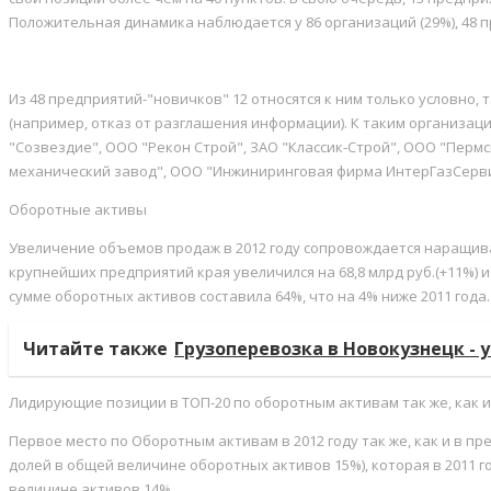
Положительная динамика наблюдается у 86 организаций (29%), 48 
Из 48 предприятий-"новичков" 12 относятся к ним только условно, т
(например, отказ от разглашения информации). К таким организац
"Созвездие", ООО "Рекон Строй", ЗАО "Классик-Строй", ООО "Перм
механический завод", ООО "Инжиниринговая фирма ИнтерГазСерви
Оборотные активы
Увеличение объемов продаж в 2012 году сопровождается наращиван
крупнейших предприятий края увеличился на 68,8 млрд руб.(+11%) и
сумме оборотных активов составила 64%, что на 4% ниже 2011 года.
Читайте также
Грузоперевозка в Новокузнецк - 
Лидирующие позиции в ТОП-20 по оборотным активам так же, как и
Первое место по Оборотным активам в 2012 году так же, как и в 
долей в общей величине оборотных активов 15%), которая в 2011 г
величине активов 14%.