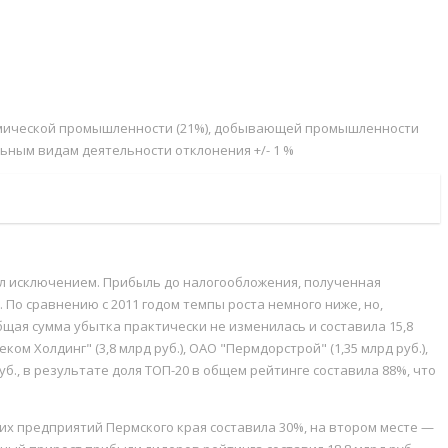
 химической промышленности (21%), добывающей промышленности
льным видам деятельности отклонения +/- 1 %
тал исключением. Прибыль до налогообложения, полученная
). По сравнению с 2011 годом темпы роста немного ниже, но,
м общая сумма убытка практически не изменилась и составила 15,8
ком Холдинг" (3,8 млрд руб.), ОАО "Пермдорстрой" (1,35 млрд руб.),
б., в результате доля ТОП-20 в общем рейтинге составила 88%, что
их предприятий Пермского края составила 30%, на втором месте —