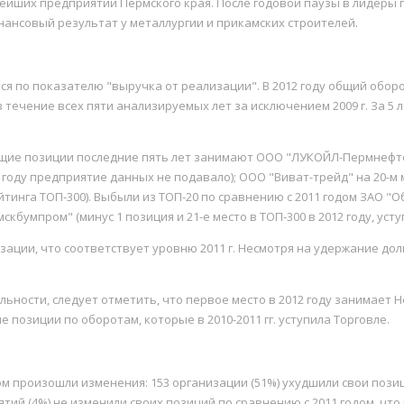
пнейших предприятий Пермского края. После годовой паузы в лидеры
нсовый результат у металлургии и прикамских строителей.
я по показателю "выручка от реализации". В 2012 году общий оборот
течение всех пяти анализируемых лет за исключением 2009 г. За 5 л
щие позиции последние пять лет занимают ООО "ЛУКОЙЛ-Пермнефтеор
1 году предприятие данных не подавало); ООО "Виват-трейд" на 20-м м
 рейтинга ТОП-300). Выбыли из ТОП-20 по сравнению с 2011 годом ЗА
амскбумпром" (минус 1 позиция и 21-е место в ТОП-300 в 2012 году, уст
ации, что соответствует уровню 2011 г. Несмотря на удержание дол
ьности, следует отметить, что первое место в 2012 году занимает 
позиции по оборотам, которые в 2010-2011 гг. уступила Торговле.
 произошли изменения: 153 организации (51%) ухудшили свои позиции
ятий (4%) не изменили своих позиций по сравнению с 2011 годом, что