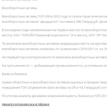
Внеоборотные активы
Внеоборотные активы ТОП-300 в 2012 году остались практически на у
внеоборотных активов "двадцатки" составила 396,7 млрд руб. Доля
В последние годы неизменными на первых местах по внеоборотным
место), ОАО "ЛУКОЙЛ-Пермнефтеоргсинтез" (5-е место), ЗАО "ЭР-Теле
По величине внеоборотных активов лидирующее место на протяже
внеоборотных активов снизилась по сравнению с 2010-2011 гг. на 
Не первый год на втором месте по величине внеоборотных активов
На третьем месте — добывающая промышленность, уступившая сво
Валюта баланса
Сумма оборотных и внеоборотных активов крупных и средних предпри
повышения ТОП-20 увеличил свои активы на 2% (+14,7 млрд руб.) отн
По итогам анализа динамики изменения валюты баланса в ТОП-20 
Авиагрузоперевозки в Африке