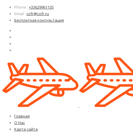
Узнать больше.
Узнать больше.
Хорошо, спасибо
Хорошо, спасибо
Phone
:
+33629961135
Email
:
cofr@cofr.ru
Бесплатная консультация
Главная
О Нас
Карта сайта