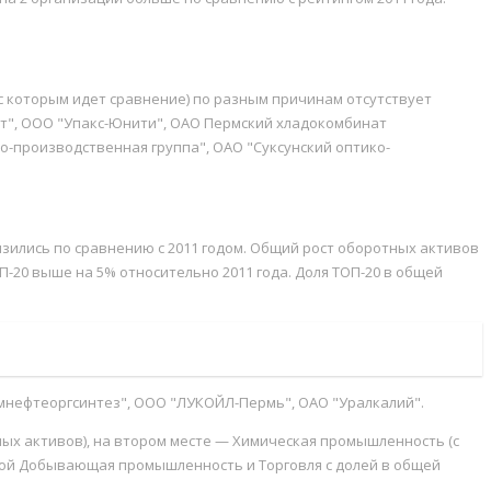
, (с которым идет сравнение) по разным причинам отсутствует
зот", ООО "Упакс-Юнити", ОАО Пермский хладокомбинат
о-производственная группа", ОАО "Суксунский оптико-
изились по сравнению с 2011 годом. Общий рост оборотных активов
ОП-20 выше на 5% относительно 2011 года. Доля ТОП-20 в общей
рмнефтеоргсинтез", ООО "ЛУКОЙЛ-Пермь", ОАО "Уралкалий".
ных активов), на втором месте — Химическая промышленность (с
собой Добывающая промышленность и Торговля с долей в общей