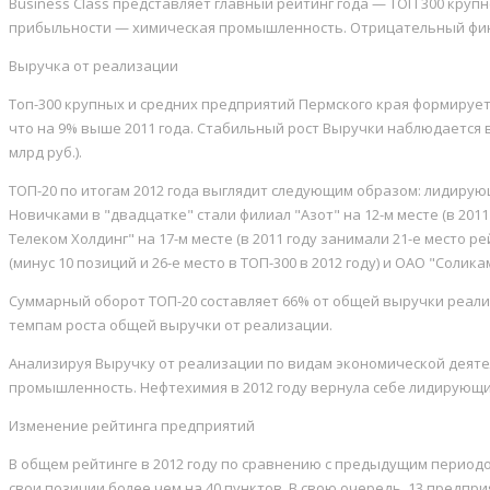
Business Class представляет главный рейтинг года — ТОП 300 кру
прибыльности — химическая промышленность. Отрицательный фина
Выручка от реализации
Топ-300 крупных и средних предприятий Пермского края формируетс
что на 9% выше 2011 года. Стабильный рост Выручки наблюдается в 
млрд руб.).
ТОП-20 по итогам 2012 года выглядит следующим образом: лидирую
Новичками в "двадцатке" стали филиал "Азот" на 12-м месте (в 201
Телеком Холдинг" на 17-м месте (в 2011 году занимали 21-е место
(минус 10 позиций и 26-е место в ТОП-300 в 2012 году) и ОАО "Солик
Суммарный оборот ТОП-20 составляет 66% от общей выручки реализ
темпам роста общей выручки от реализации.
Анализируя Выручку от реализации по видам экономической деятел
промышленность. Нефтехимия в 2012 году вернула себе лидирующие 
Изменение рейтинга предприятий
В общем рейтинге в 2012 году по сравнению с предыдущим периодом
свои позиции более чем на 40 пунктов. В свою очередь, 13 предпри