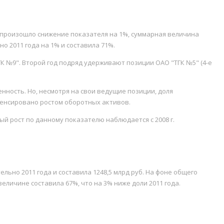
-20 произошло снижение показателя на 1%, суммарная величина
о 2011 года на 1% и составила 71%.
 №9". Второй год подряд удерживают позиции ОАО "ТГК №5" (4-е
ость. Но, несмотря на свои ведущие позиции, доля
мпенсировано ростом оборотных активов.
й рост по данному показателю наблюдается с 2008 г.
льно 2011 года и составила 1248,5 млрд руб. На фоне общего
величине составила 67%, что на 3% ниже доли 2011 года.